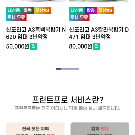
N
신도리코 A3흑백복합기 N
신도리코 A3칼라복합기 D
620 임대 3년약정
471 임대 3년약정
50,000원
80,000원
월
월
프린트프로
서비스란?
프린트프로
는 전국 어디서나 당일 배송 설치 해드립니다.