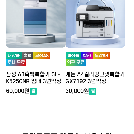
삼성 A3흑백복합기 SL-
캐논 A4칼라잉크젯복합기
K5250NR 임대 3년약정
GX7192 3년약정
60,000원
30,000원
월
월