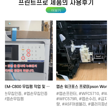
프린트프로
제품의 사용후기
엡손 WF-C5890 및 EM-C800 무칩펌 작업 및 인증방법 안내
#엡손무칩인증, #엡손무칩인증
#엡손프린터, #WFC5710, #WFC
업, #엡손무칩펌
#WFC579R, #엡손수리, #급지롤
량, #ASF어셈블리, #클러치파손,
#미관코팅제, #프린터광택, #복합