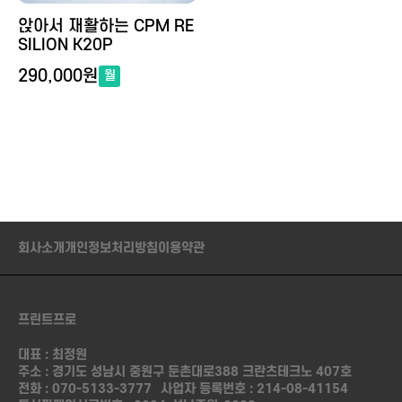
앉아서 재활하는 CPM RE
SILION K20P
290,000원
월
회사소개
개인정보처리방침
이용약관
프린트프로
대표 : 최정원
주소 : 경기도 성남시 중원구 둔촌대로388 크란츠테크노 407호
전화 :
070-5133-3777
사업자 등록번호 : 214-08-41154