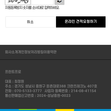
회사는 개인정보 수집 및 이용목적이 달성된 후에는 예외 없이 해
당 정보를 지체 없이 파기합니다.
자동등록방지 숫자를 순서대로 입력하세요.
■ 개인정보의 파기절차 및 방법
온라인 견적요청하기
취소
회사는 원칙적으로 개인정보 수집 및 이용목적이 달성된 후에는
해당 정보를 지체 없이 파기합니다. 파기절차 및 방법은 다음과 같
습니다.
ο 파기절차 이용자가 예약 등을 위해 입력하신 정보는 목적이 달성
된 후 별도의 DB로 옮겨져(종이의 경우 별도의 서류함) 내부 방침
회사소개
개인정보처리방침
이용약관
및 기타 관련 법령에 의한 정보보호 사유에 따라(보유 및 이용기간
참조) 일정 기간 저장된 후 파기되어집니다.별도 DB로 옮겨진 개
인정보는 법률에 의한 경우가 아니고서는 보유되어지는 이외의 다
른 목적으로 이용되지 않습니다.
프린트프로
ο 파기방법 - 전자적 파일형태로 저장된 개인정보는 기록을 재생
대표 : 최정원
할 수 없는 기술적 방법을 사용하여 삭제합니다.
주소 : 경기도 성남시 중원구 둔촌대로388 크란츠테크노 407호
전화 :
070-5133-3777
사업자 등록번호 : 214-08-41154
■ 개인정보 제공
통신판매업신고번호 : 2024-성남중원-0023
회사는 이용자의 개인정보를 원칙적으로 외부에 제공하지 않습니
다. 다만, 아래의 경우에는 예외로 합니다. 이용자들이 사전에 동의
한 경우 법령의 규정에 의거하거나, 수사 목적으로 법령에 정해진