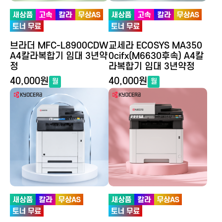
브라더 MFC-L8900CDW
교세라 ECOSYS MA350
A4칼라복합기 임대 3년약
0cifx(M6630후속) A4칼
정
라복합기 임대 3년약정
40,000원
40,000원
월
월