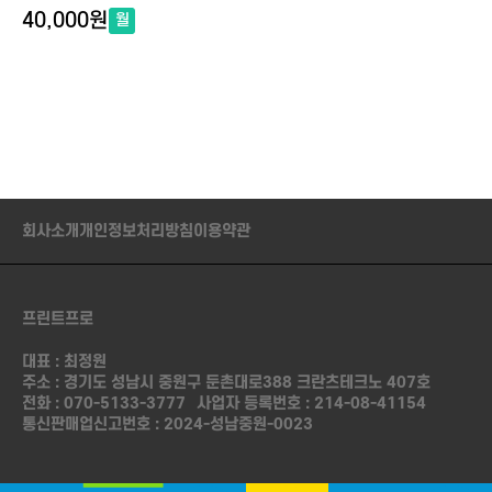
40,000원
월
회사소개
개인정보처리방침
이용약관
프린트프로
대표 : 최정원
주소 : 경기도 성남시 중원구 둔촌대로388 크란츠테크노 407호
전화 :
070-5133-3777
사업자 등록번호 : 214-08-41154
통신판매업신고번호 : 2024-성남중원-0023