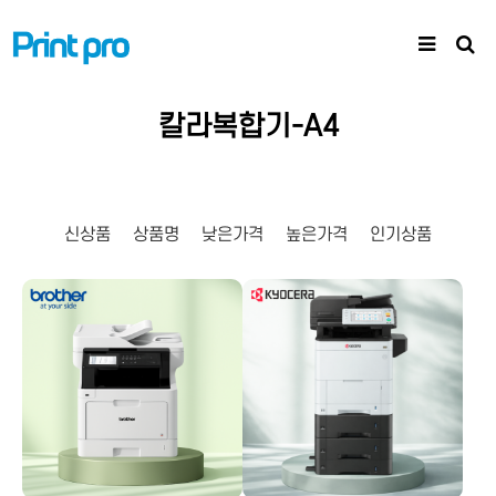
칼라복합기-A4
신상품
상품명
낮은가격
높은가격
인기상품