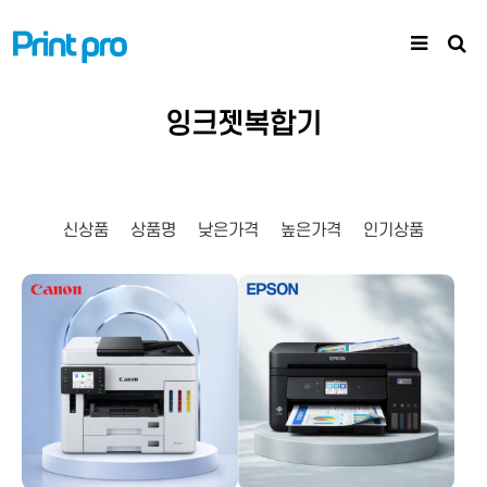
잉크젯복합기
신상품
상품명
낮은가격
높은가격
인기상품