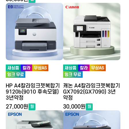
HP A4칼라잉크젯복합기
캐논 A4칼라잉크젯복합기
9120b(9010 후속모델)
GX7092(GX7090) 3년
3년약정
약정
27,000원
30,000원
월
월