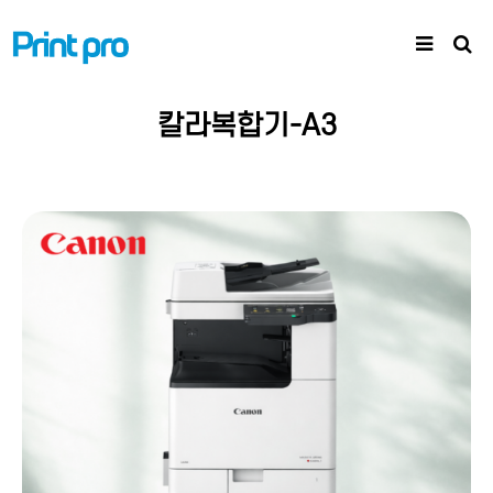
칼라복합기-A3