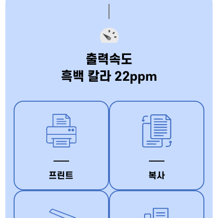
출력속도
흑백 칼라 22ppm
프린트
복사