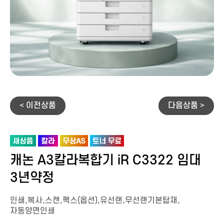
< 이전상품
다음상품 >
캐논 A3칼라복합기 iR C3322 임대
3년약정
인쇄,복사,스캔,팩스(옵션),유선랜,무선랜기본탑재,
자동양면인쇄